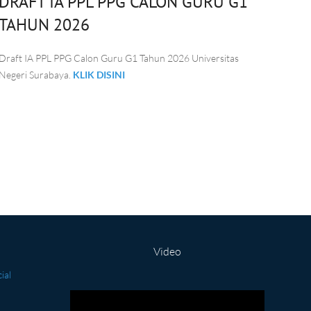
DRAFT IA PPL PPG CALON GURU G1
TAHUN 2026
Draft IA PPL PPG Calon Guru G1 Tahun 2026 Universitas
Negeri Surabaya.
KLIK DISINI
Video
cial