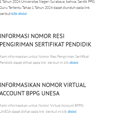
1 Tahun 2024 Universitas Negeri Surabaya, bahwa; Serdik PPG
Guru Tertentu Tahap 1 Tahun 2024 dapat diunduh pada link
berikut
klik disini
INFORMASI NOMOR RESI
PENGIRIMAN SERTIFIKAT PENDIDIK
Kami informasikan untuk Nomor Resi Pengiriman Sertifikat
Pendidik dapat dilihat pada link berikut ini klik
disini
INFORMASIKAN NOMOR VIRTUAL
ACCOUNT BPPG UNESA
Kami informasikan untuk Nomor Virtual Account BPPG
UNESA dapat dilihat pada link berikut ini klik
disini