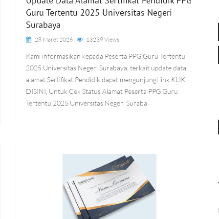
Update Data Alamat Sertifikat Pendidik PPG
Guru Tertentu 2025 Universitas Negeri
Surabaya
28 Maret 2026
13239 Views
Kami informasikan kepada Peserta PPG Guru Tertentu
2025 Universitas Negeri Surabaya, terkait update data
alamat Sertifikat Pendidik dapat mengunjungi link KLIK
DISINI, Untuk Cek Status Alamat Peserta PPG Guru
Tertentu 2025 Universitas Negeri Suraba