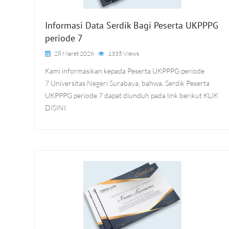
Informasi Data Serdik Bagi Peserta UKPPPG
periode 7
28 Maret 2026
1335 Views
Kami informasikan kepada Peserta UKPPPG periode
7 Universitas Negeri Surabaya, bahwa, Serdik Peserta
UKPPPG periode 7 dapat diunduh pada link berikut KLIK
DISINI