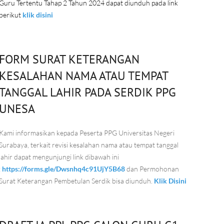
Guru Tertentu Tahap 2 Tahun 2024 dapat diunduh pada link
berikut
klik disini
FORM SURAT KETERANGAN
KESALAHAN NAMA ATAU TEMPAT
TANGGAL LAHIR PADA SERDIK PPG
UNESA
Kami informasikan kepada Peserta PPG Universitas Negeri
Surabaya, terkait revisi kesalahan nama atau tempat tanggal
lahir dapat mengunjungi link dibawah ini
:
https://forms.gle/Dwsnhq4c91UjY5B68
dan Permohonan
Surat Keterangan Pembetulan Serdik bisa diunduh.
Klik Disini