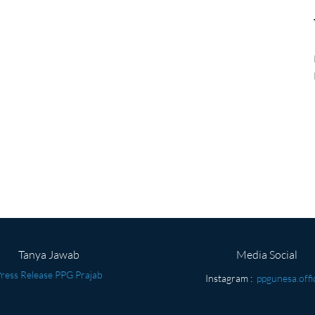
Tanya Jawab
Media Social
ress Release PPG Prajab
Instagram :
ppgunesa.offi