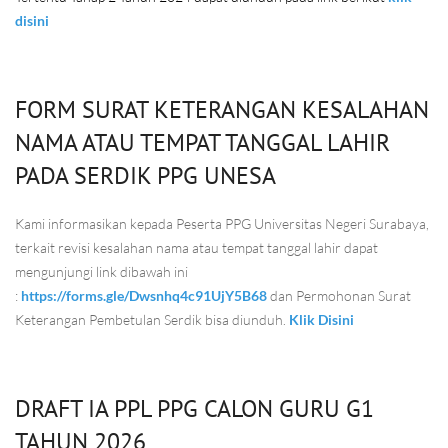
disini
FORM SURAT KETERANGAN KESALAHAN
NAMA ATAU TEMPAT TANGGAL LAHIR
PADA SERDIK PPG UNESA
Kami informasikan kepada Peserta PPG Universitas Negeri Surabaya,
terkait revisi kesalahan nama atau tempat tanggal lahir dapat
mengunjungi link dibawah ini
:
https://forms.gle/Dwsnhq4c91UjY5B68
dan Permohonan Surat
Keterangan Pembetulan Serdik bisa diunduh.
Klik Disini
DRAFT IA PPL PPG CALON GURU G1
TAHUN 2026