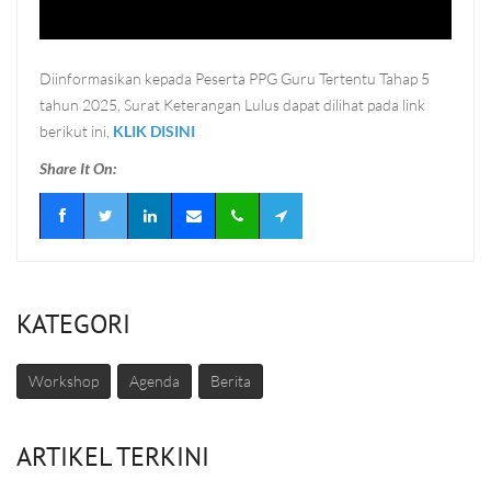
Diinformasikan kepada Peserta PPG Guru Tertentu Tahap 5
tahun 2025, Surat Keterangan Lulus dapat dilihat pada link
berikut ini,
KLIK DISINI
Share It On:
KATEGORI
Workshop
Agenda
Berita
ARTIKEL TERKINI