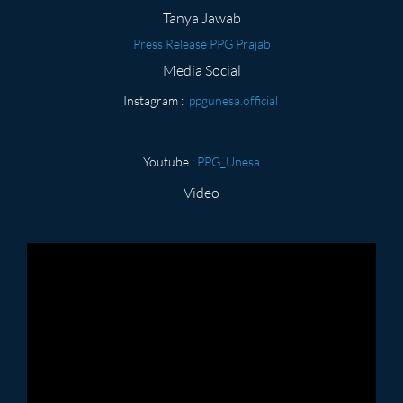
Tanya Jawab
Press Release PPG Prajab
Media Social
Instagram :
ppgunesa.official
Youtube :
PPG_Unesa
Video