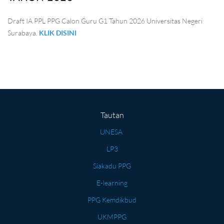
Draft IA PPL PPG Calon Guru G1 Tahun 2026 Universitas Negeri
Surabaya.
KLIK DISINI
Tautan
UNESA
LP3
Siakadu PPG
E-learning
PPG Kemdikbud
UKMPPG