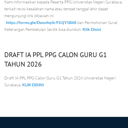
Kami informasikan kepada Peserta PPG Universitas Negeri Surabaya,
terkait revisi kesalahan nama atau tempat tanggal lahir dapat
mengunjungi link dibawah ini
:
https://forms.gle/Dwsnhq4c91UjY5B68
dan Permohonan Surat
Keterangan Pembetulan Serdik bisa diunduh.
Klik Disini
DRAFT IA PPL PPG CALON GURU G1
TAHUN 2026
Draft IA PPL PPG Calon Guru G1 Tahun 2026 Universitas Negeri
Surabaya.
KLIK DISINI